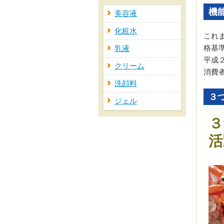
機
美容液
化粧水
これ
格基
乳液
平成
クリーム
消費
洗顔料
３
ジェル
３
活