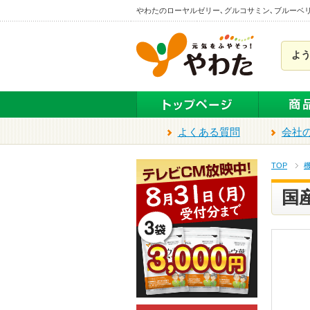
本
やわたのローヤルゼリー､グルコサミン､ブルーベ
文
ま
よ
で
ス
キ
ッ
プ
よくある質問
会社
TOP
国