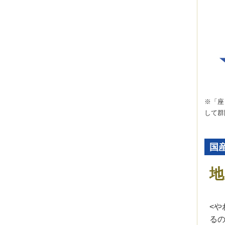
※「座
して群
国
地
<や
る