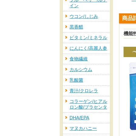
ブルーベリー/ルテ
イン
ウコン/しじみ
商品
黒香醋
機能
ビタミン/ミネラル
にんにく/高麗人参
食物繊維
カルシウム
乳酸菌
青汁/クロレラ
コラーゲン/ヒアル
ロン酸/プラセンタ
DHA/EPA
マヌカハニー