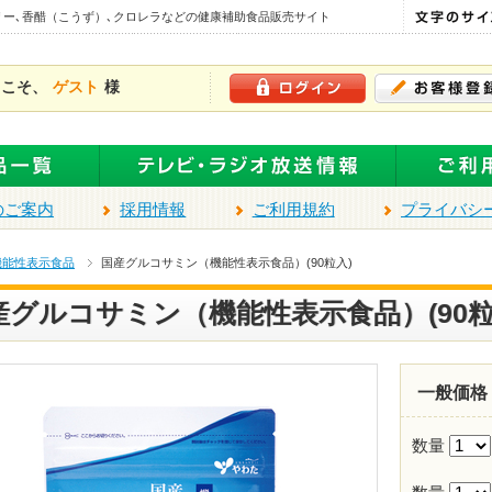
リー､香醋（こうず）､クロレラなどの健康補助食品販売サイト
うこそ、
ゲスト
様
のご案内
採用情報
ご利用規約
プライバシ
機能性表示食品
国産グルコサミン（機能性表示食品）(90粒入)
産グルコサミン（機能性表示食品）(90粒
一般価格
数量