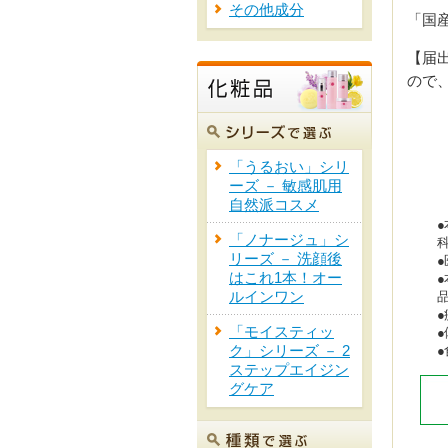
その他成分
「国
【届
ので
「うるおい」シリ
ーズ － 敏感肌用
自然派コスメ
「ノナージュ」シ
リーズ － 洗顔後
はこれ1本！オー
ルインワン
「モイスティッ
ク」シリーズ － 2
ステップエイジン
グケア