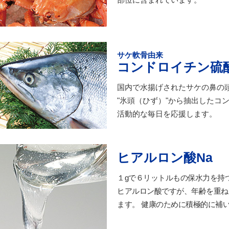
サケ軟骨由来
コンドロイチン硫
国内で水揚げされたサケの鼻の
"氷頭（ひず）"から抽出したコ
活動的な毎日を応援します。
ヒアルロン酸Na
１gで６リットルもの保水力を持
ヒアルロン酸ですが、年齢を重ね
ます。 健康のために積極的に補