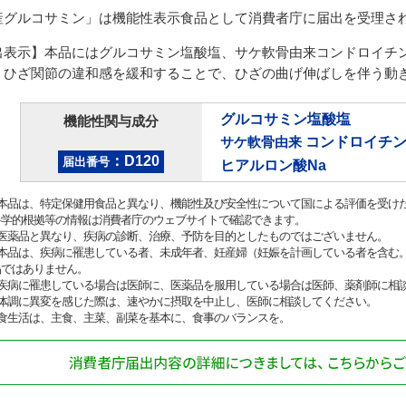
産グルコサミン」は機能性表示食品として消費者庁に届出を受理さ
出表示】本品にはグルコサミン塩酸塩、サケ軟骨由来コンドロイチン
、ひざ関節の違和感を緩和することで、ひざの曲げ伸ばしを伴う動
グルコサミン塩酸塩
機能性関与成分
コンドロイチン
サケ軟骨由来
：D120
届出番号
ヒアルロン酸Na
●本品は、特定保健用食品と異なり、機能性及び安全性について国による評価を受け
科学的根拠等の情報は消費者庁のウェブサイトで確認できます。
●医薬品と異なり、疾病の診断、治療、予防を目的としたものではございません。
●本品は、疾病に罹患している者、未成年者、妊産婦（妊娠を計画している者を含む
品ではありません。
●疾病に罹患している場合は医師に、医薬品を服用している場合は医師、薬剤師に相
●体調に異変を感じた際は、速やかに摂取を中止し、医師に相談してください。
●食生活は、主食、主菜、副菜を基本に、食事のバランスを。