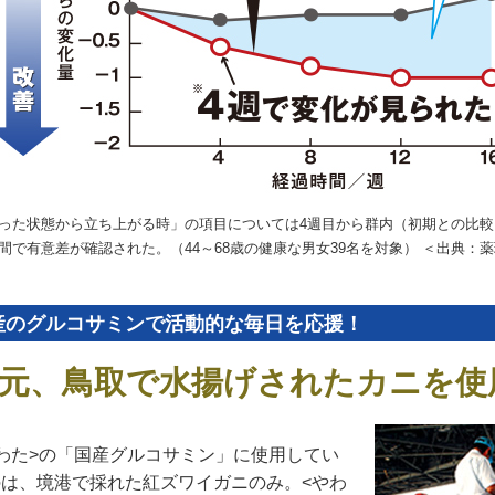
った状態から立ち上がる時」の項目については4週目から群内（初期との比較
間で有意差が確認された。（44～68歳の健康な男女39名を対象） ＜出典：薬理と治療V
産のグルコサミンで活動的な毎日を応援！
元、鳥取で水揚げされたカニを使
わた>の「国産グルコサミン」に使用してい
のは、境港で採れた紅ズワイガニのみ。<やわ