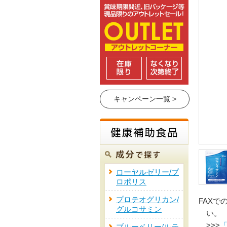
キャンペーン一覧 >
ローヤルゼリー/プ
ロポリス
プロテオグリカン/
FAXで
グルコサミン
い。
>>>
「