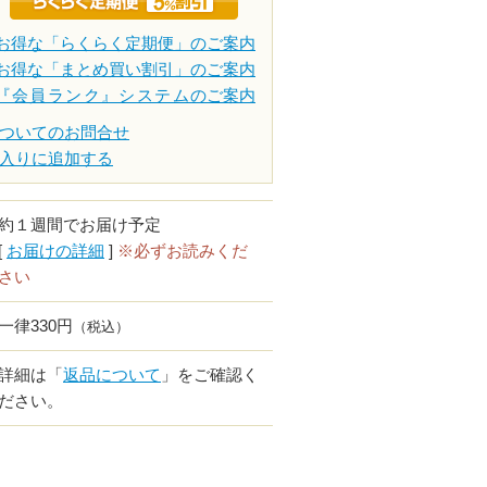
お得な「らくらく定期便」のご案内
お得な「まとめ買い割引」のご案内
『会員ランク』システム
のご案内
ついてのお問合せ
入りに追加する
約１週間でお届け予定
[
お届けの詳細
]
※必ずお読みくだ
さい
一律330円
（税込）
詳細は「
返品について
」をご確認く
ださい。