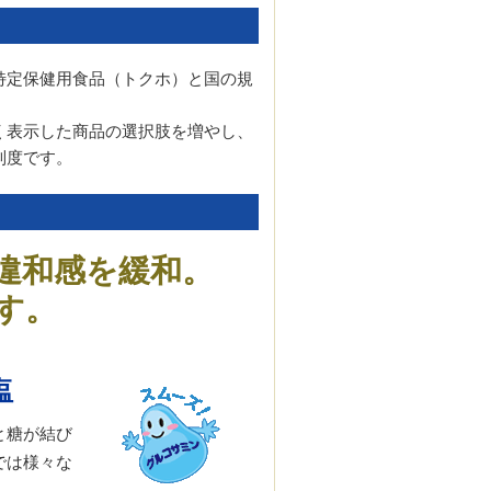
特定保健用食品（トクホ）と国の規
く表示した商品の選択肢を増やし、
制度です。
違和感を緩和。
す。
塩
と糖が結び
では様々な