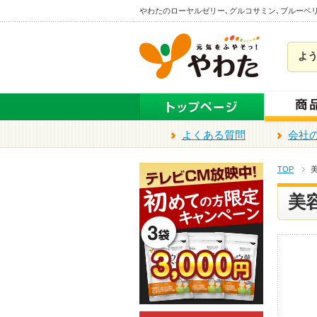
本
やわたのローヤルゼリー､グルコサミン､ブルーベ
文
ま
よ
で
ス
キ
ッ
プ
よくある質問
会社
TOP
美