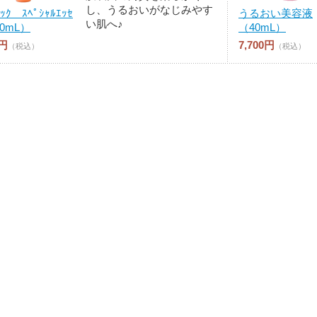
し、うるおいがなじみやす
ｨｯｸ ｽﾍﾟｼｬﾙｴｯｾ
うるおい美容液
い肌へ♪
50mL）
（40mL）
0円
7,700円
（税込）
（税込）