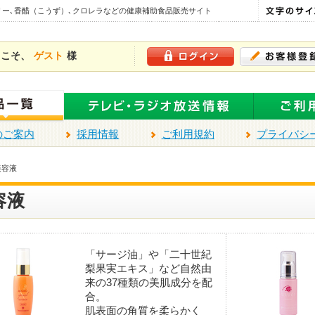
リー､香醋（こうず）､クロレラなどの健康補助食品販売サイト
うこそ、
ゲスト
様
のご案内
採用情報
ご利用規約
プライバシ
美容液
容液
「サージ油」や「二十世紀
梨果実エキス」など自然由
来の37種類の美肌成分を配
合。
肌表面の角質を柔らかく