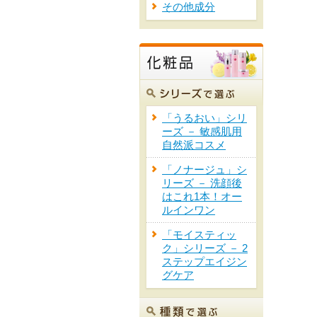
その他成分
「うるおい」シリ
ーズ － 敏感肌用
自然派コスメ
「ノナージュ」シ
リーズ － 洗顔後
はこれ1本！オー
ルインワン
「モイスティッ
ク」シリーズ － 2
ステップエイジン
グケア