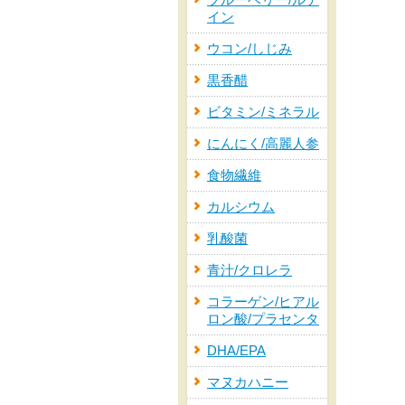
ブルーベリー/ルテ
イン
ウコン/しじみ
黒香醋
ビタミン/ミネラル
にんにく/高麗人参
食物繊維
カルシウム
乳酸菌
青汁/クロレラ
コラーゲン/ヒアル
ロン酸/プラセンタ
DHA/EPA
マヌカハニー