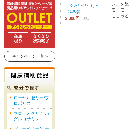
ン」を配
うるおいせっけん
モコモコ
（100g）
もしっと
2,068円
（税込）
キャンペーン一覧 >
ローヤルゼリー/プ
ロポリス
プロテオグリカン/
グルコサミン