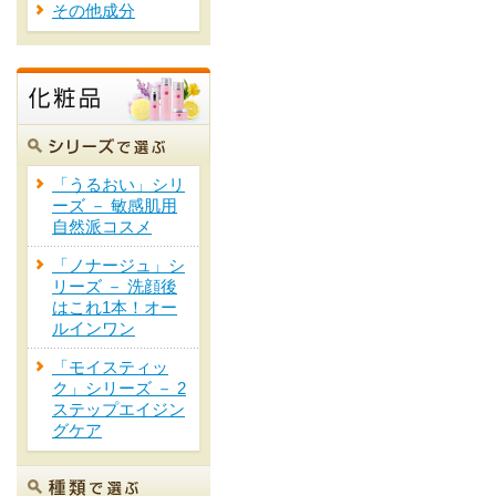
その他成分
「うるおい」シリ
ーズ － 敏感肌用
自然派コスメ
「ノナージュ」シ
リーズ － 洗顔後
はこれ1本！オー
ルインワン
「モイスティッ
ク」シリーズ － 2
ステップエイジン
グケア