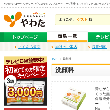
本
やわたのローヤルゼリー､グルコサミン､ブルーベリー､香醋（こうず）､クロレラなど
文
ま
ようこそ、
ゲスト
様
で
ス
キ
ッ
プ
よくある質問
会社のご案内
採用情報
TOP
洗顔料
洗顔料
昔ながら
くった無
保湿成分
ー」、「
Na」、