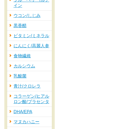
ブルーベリー/ルテ
イン
ウコン/しじみ
黒香醋
ビタミン/ミネラル
にんにく/高麗人参
食物繊維
カルシウム
乳酸菌
青汁/クロレラ
コラーゲン/ヒアル
ロン酸/プラセンタ
DHA/EPA
マヌカハニー