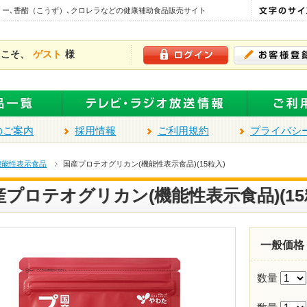
リー､香醋（こうず）､クロレラなどの健康補助食品販売サイト
うこそ、
ゲスト
様
のご案内
採用情報
ご利用規約
プライバシ
機能性表示食品
国産プロテオグリカン(機能性表示食品)(15粒入)
産プロテオグリカン(機能性表示食品)(15
一般価格
数量