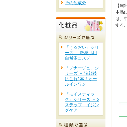
その他成分
【届
本品
は、
する
「うるおい」シリ
ーズ － 敏感肌用
自然派コスメ
「ノナージュ」シ
リーズ － 洗顔後
はこれ1本！オー
ルインワン
「モイスティッ
ク」シリーズ － 2
ステップエイジン
グケア