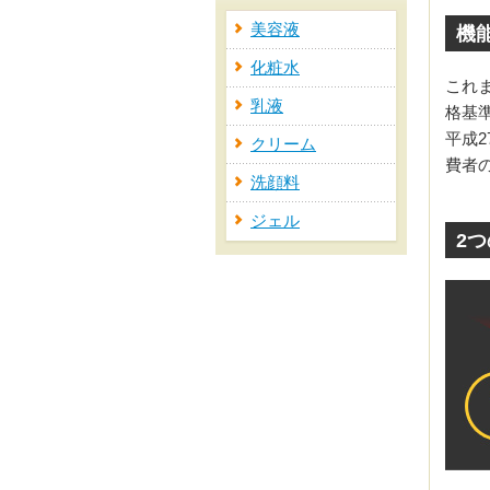
美容液
機
化粧水
これ
乳液
格基
平成
クリーム
費者
洗顔料
ジェル
2