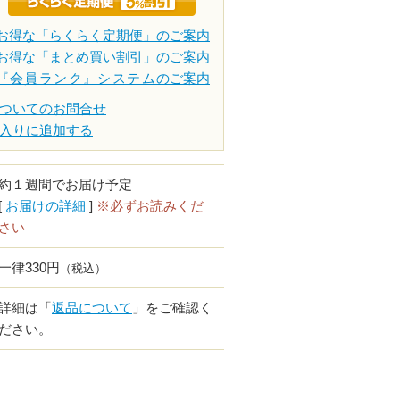
お得な「らくらく定期便」のご案内
お得な「まとめ買い割引」のご案内
『会員ランク』システム
のご案内
ついてのお問合せ
入りに追加する
約１週間でお届け予定
[
お届けの詳細
]
※必ずお読みくだ
さい
一律330円
（税込）
詳細は「
返品について
」をご確認く
ださい。