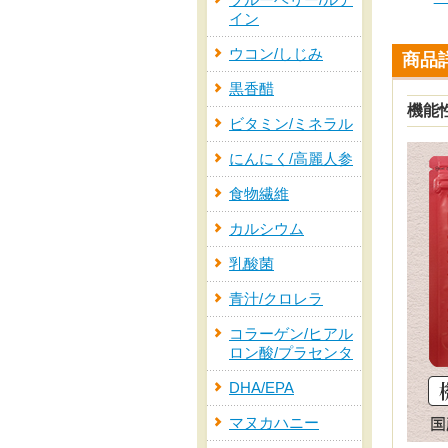
ブルーベリー/ルテ
イン
ウコン/しじみ
商品
黒香醋
機能
ビタミン/ミネラル
にんにく/高麗人参
食物繊維
カルシウム
乳酸菌
青汁/クロレラ
コラーゲン/ヒアル
ロン酸/プラセンタ
DHA/EPA
マヌカハニー