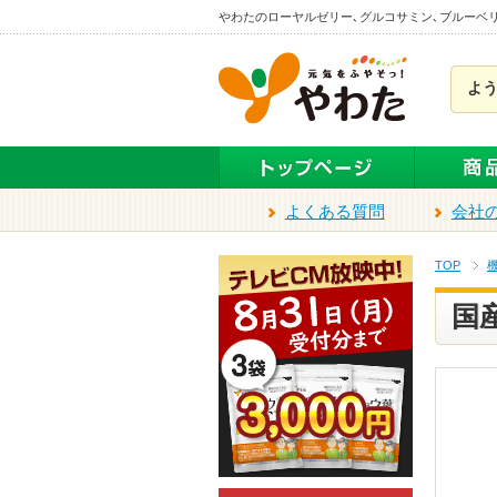
本
やわたのローヤルゼリー､グルコサミン､ブルーベ
文
ま
よ
で
ス
キ
ッ
プ
よくある質問
会社
TOP
国