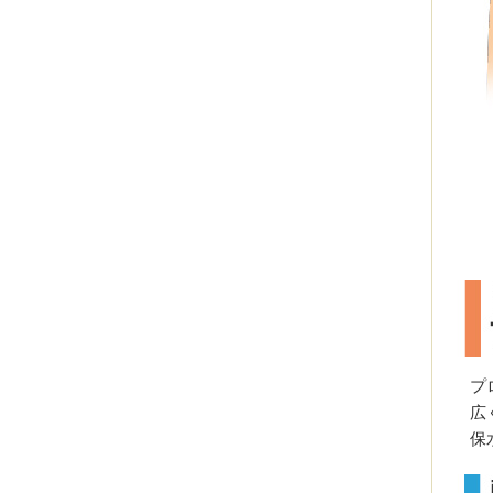
プ
広
保