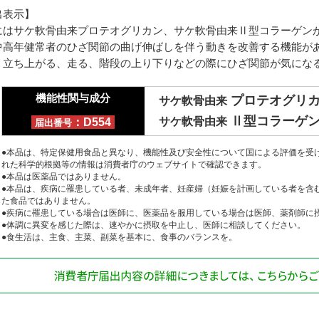
出表示】
にはサケ軟骨由来プロテオグリカン、サケ軟骨由来Ⅱ型コラーゲン
中高年健常者のひざ関節の曲げ伸ばしを伴う動きを改善する機能が
、立ち上がる、走る、階段の上り下りなどの際にひざ関節が気にな
機能性関与成分
プロテオグリ
サケ軟骨由来
Ⅱ型コラーゲ
サケ軟骨由来
：D554
届出番号
●本品は、特定保健用食品と異なり、機能性及び安全性について国による評価を受
れた科学的根拠等の情報は消費者庁のウェブサイトで確認できます。
●本品は医薬品ではありません。
●本品は、疾病に罹患している者、未成年者、妊産婦（妊娠を計画している者を含
た食品ではありません。
●疾病に罹患している場合は医師に、医薬品を服用している場合は医師、薬剤師に
●体調に異変を感じた際は、速やかに摂取を中止し、医師に相談してください。
●食生活は、主食、主菜、副菜を基本に、食事のバランスを。