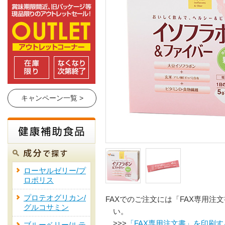
キャンペーン一覧 >
ローヤルゼリー/プ
ロポリス
プロテオグリカン/
FAXでのご注文には「FAX専用注
グルコサミン
い。
>>>
「FAX専用注文書」を印刷す