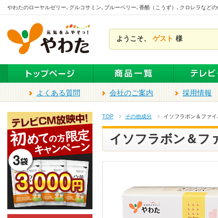
本
やわたのローヤルゼリー､グルコサミン､ブルーベリー､香醋（こうず）､クロレラなど
文
ま
ようこそ、
ゲスト
様
で
ス
キ
ッ
プ
よくある質問
会社のご案内
採用情報
TOP
その他成分
イソフラボン＆ファイ
イソフラボン＆ファ