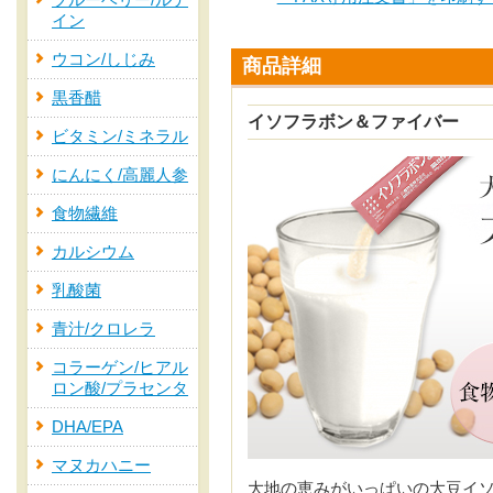
ブルーベリー/ルテ
イン
ウコン/しじみ
商品詳細
黒香醋
イソフラボン＆ファイバー
ビタミン/ミネラル
にんにく/高麗人参
食物繊維
カルシウム
乳酸菌
青汁/クロレラ
コラーゲン/ヒアル
ロン酸/プラセンタ
DHA/EPA
マヌカハニー
大地の恵みがいっぱいの大豆イ