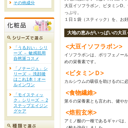
その他成分
大豆イソフラボン、ビタミンD、
っぷり。
１日１袋（スティック）を、お
大地の恵みがいっぱいの大豆
<大豆イソフラボン>
「うるおい」シリ
ーズ － 敏感肌用
イソフラボンは、ポリフェノー
自然派コスメ
めの栄養素です。
「ノナージュ」シ
<ビタミンＤ>
リーズ － 洗顔後
はこれ1本！オー
カルシウムの吸収を助けるのに
ルインワン
<食物繊維>
「モイスティッ
ク」シリーズ － 2
第６の栄養素とも言われ、健や
ステップエイジン
グケア
<焙煎玄米>
アミノ酸の一種であるギャバは
ノ酸を強化しました。