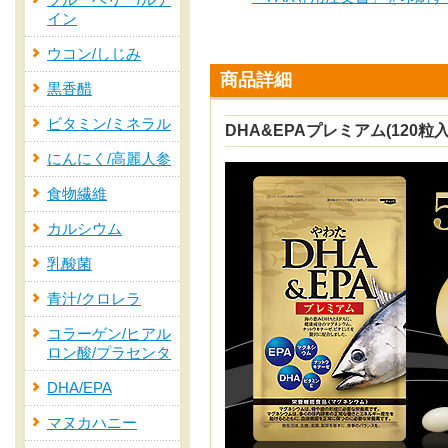
ブルーベリー/ルテ
イン
ウコン/しじみ
商品詳細
黒香醋
ビタミン/ミネラル
DHA&EPAプレミアム(120粒入
にんにく/高麗人参
食物繊維
カルシウム
乳酸菌
青汁/クロレラ
コラーゲン/ヒアル
ロン酸/プラセンタ
DHA/EPA
マヌカハニー