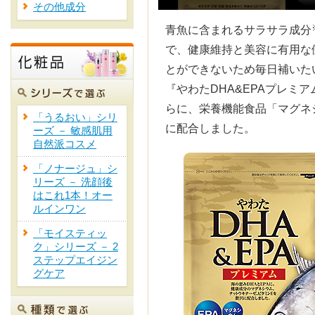
その他成分
青魚に含まれるサラサラ成分
で、健康維持と美容に有用な
とができないため毎日補いた
『やわたDHA&EPAプレミア
らに、栄養機能食品「マグネ
「うるおい」シリ
に配合しました。
ーズ － 敏感肌用
自然派コスメ
「ノナージュ」シ
リーズ － 洗顔後
はこれ1本！オー
ルインワン
「モイスティッ
ク」シリーズ － 2
ステップエイジン
グケア