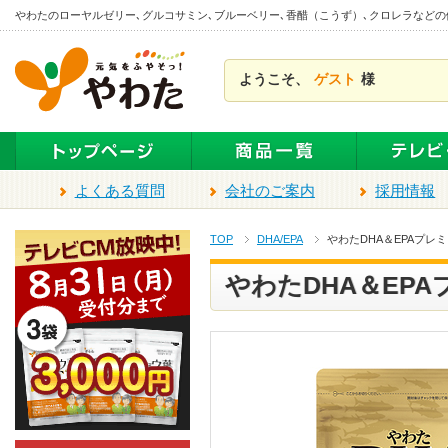
本
やわたのローヤルゼリー､グルコサミン､ブルーベリー､香醋（こうず）､クロレラなど
文
ま
ようこそ、
ゲスト
様
で
ス
キ
ッ
プ
よくある質問
会社のご案内
採用情報
TOP
DHA/EPA
やわたDHA＆EPAプレミ
やわたDHA＆EPA