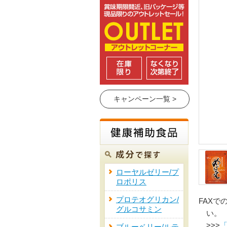
キャンペーン一覧 >
ローヤルゼリー/プ
ロポリス
プロテオグリカン/
FAXで
グルコサミン
い。
>>>
「