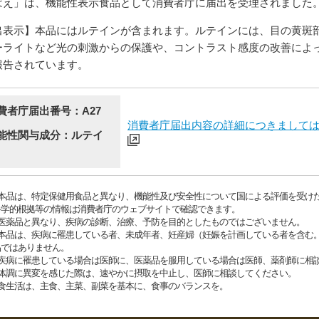
ばえ」は、機能性表示食品として消費者庁に届出を受理されました
出表示】本品にはルテインが含まれます。ルテインには、目の黄斑
ーライトなど光の刺激からの保護や、コントラスト感度の改善によ
報告されています。
費者庁届出番号：A27
消費者庁届出内容の詳細につきまして
能性関与成分：ルテイ
●本品は、特定保健用食品と異なり、機能性及び安全性について国による評価を受け
科学的根拠等の情報は消費者庁のウェブサイトで確認できます。
●医薬品と異なり、疾病の診断、治療、予防を目的としたものではございません。
●本品は、疾病に罹患している者、未成年者、妊産婦（妊娠を計画している者を含む
品ではありません。
●疾病に罹患している場合は医師に、医薬品を服用している場合は医師、薬剤師に相
●体調に異変を感じた際は、速やかに摂取を中止し、医師に相談してください。
●食生活は、主食、主菜、副菜を基本に、食事のバランスを。