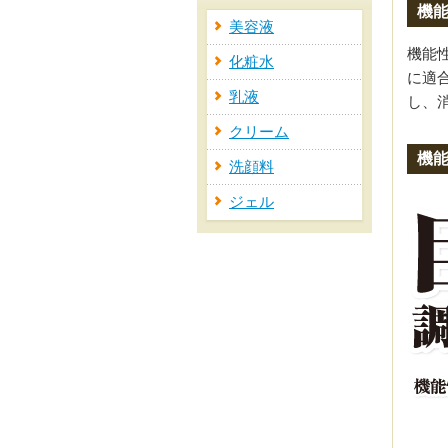
機
美容液
機能
化粧水
に適
乳液
し、
クリーム
機
洗顔料
ジェル