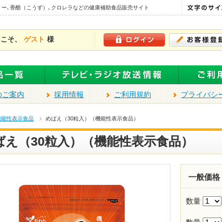
リー､香醋（こうず）､クロレラなどの健康補助食品販売サイト
うこそ、
ゲスト
様
のご案内
採用情報
ご利用規約
プライバシ
機能性表示食品
めばえ（30粒入）（機能性表示食品）
ばえ（30粒入）（機能性表示食品）
一般価格
数量