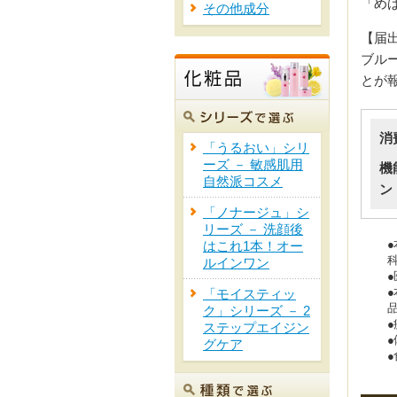
「め
その他成分
【届
ブル
とが
消
「うるおい」シリ
ーズ － 敏感肌用
機
自然派コスメ
ン
「ノナージュ」シ
リーズ － 洗顔後
はこれ1本！オー
ルインワン
「モイスティッ
ク」シリーズ － 2
ステップエイジン
グケア