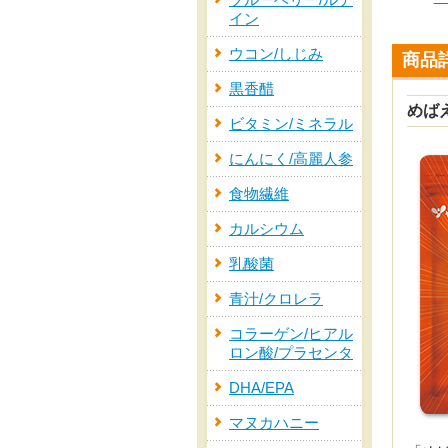
ブルーベリー/ルテ
イン
ウコン/しじみ
商品
黒香醋
めば
ビタミン/ミネラル
にんにく/高麗人参
食物繊維
カルシウム
乳酸菌
青汁/クロレラ
コラーゲン/ヒアル
ロン酸/プラセンタ
DHA/EPA
マヌカハニー