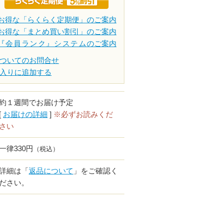
お得な「らくらく定期便」のご案内
お得な「まとめ買い割引」のご案内
『会員ランク』システム
のご案内
ついてのお問合せ
入りに追加する
約１週間でお届け予定
[
お届けの詳細
]
※必ずお読みくだ
さい
一律330円
（税込）
詳細は「
返品について
」をご確認く
ださい。