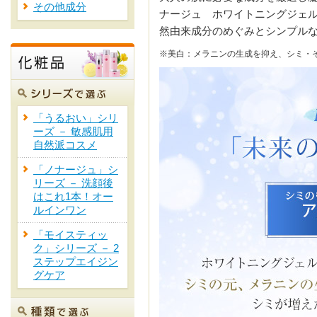
その他成分
ナージュ ホワイトニングジェ
然由来成分のめぐみとシンプル
※美白：メラニンの生成を抑え、シミ・
「うるおい」シリ
ーズ － 敏感肌用
自然派コスメ
「ノナージュ」シ
リーズ － 洗顔後
はこれ1本！オー
ルインワン
「モイスティッ
ク」シリーズ － 2
ステップエイジン
グケア