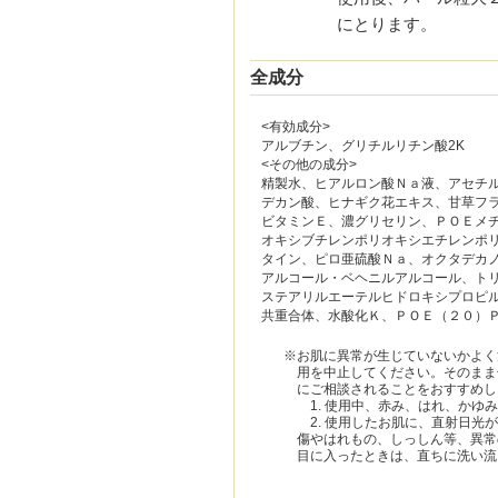
にとります。
全成分
<有効成分>
アルブチン、グリチルリチン酸2K
<その他の成分>
精製水、ヒアルロン酸Ｎａ液、アセチ
デカン酸、ヒナギク花エキス、甘草フ
ビタミンＥ、濃グリセリン、ＰＯＥメ
オキシブチレンポリオキシエチレンポ
タイン、ピロ亜硫酸Ｎａ、オクタデカ
アルコール・ベヘニルアルコール、ト
ステアリルエーテルヒドロキシプロピ
共重合体、水酸化Ｋ、ＰＯＥ（２０）
※お肌に異常が生じていないかよく
用を中止してください。そのまま
にご相談されることをおすすめし
1. 使用中、赤み、はれ、かゆ
2. 使用したお肌に、直射日光
傷やはれもの、しっしん等、異常
目に入ったときは、直ちに洗い流