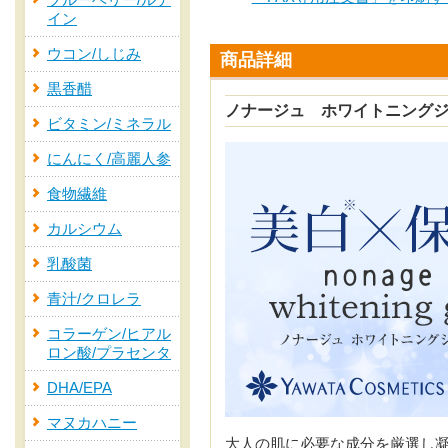
ブルーベリー/ルテ
イン
ウコン/しじみ
商品詳細
黒香醋
ノナージュ ホワイトニング
ビタミン/ミネラル
にんにく/高麗人参
食物繊維
カルシウム
乳酸菌
青汁/クロレラ
コラーゲン/ヒアル
ロン酸/プラセンタ
DHA/EPA
マヌカハニー
大人の肌に必要な成分を厳選し