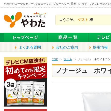
本
やわたのローヤルゼリー､グルコサミン､ブルーベリー､香醋（こうず）､クロレラなど
文
ま
ようこそ、
ゲスト
様
で
ス
キ
ッ
プ
よくある質問
会社のご案内
採用情報
TOP
ジェル
ノナージュ ホワイトニング
ノナージュ ホワイ