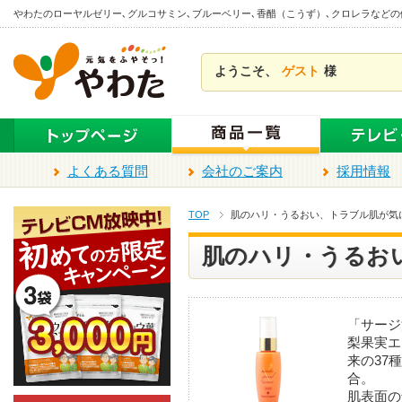
本
やわたのローヤルゼリー､グルコサミン､ブルーベリー､香醋（こうず）､クロレラなど
文
ま
ようこそ、
ゲスト
様
で
ス
キ
ッ
プ
よくある質問
会社のご案内
採用情報
TOP
肌のハリ・うるおい、トラブル肌が気
肌のハリ・うるお
「サージ
梨果実エ
来の37
合。
肌表面の