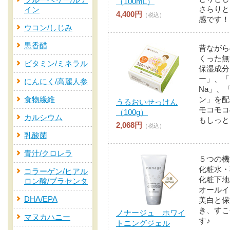
ブルーベリー/ルテ
（100mL）
さらりと
イン
4,400円
（税込）
感です！
ウコン/しじみ
黒香醋
昔ながら
くった無
ビタミン/ミネラル
保湿成分
ー」、「
にんにく/高麗人参
Na」、
食物繊維
ン」を配
うるおいせっけん
モコモコ
（100g）
カルシウム
もしっと
2,068円
（税込）
乳酸菌
青汁/クロレラ
５つの機
化粧水・
コラーゲン/ヒアル
化粧下地
ロン酸/プラセンタ
オールイ
DHA/EPA
美白と保
き、すこ
ノナージュ ホワイ
マヌカハニー
す♪
トニングジェル