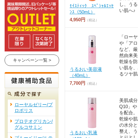
し、うる
ﾓｲｽﾃｨｯｸ ｽﾍﾟｼｬﾙｴｯｾ
い肌へ♪
ﾝｽ（50mL）
4,950円
（税込）
「ローヤ
や「アロ
など、厳
然由来美
キャンペーン一覧 >
乾燥を防
い肌を、
うるおい美容液
るツヤ肌
（40mL）
7,700円
（税込）
美肌成分
ローヤルゼリー/プ
Q10」
ロポリス
を配合。
乾燥や肌
プロテオグリカン/
の水分と
グルコサミン
整え、う
うるおい乳液
とりとし