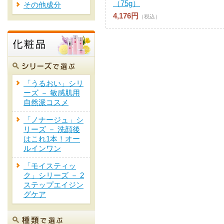
（75g）
その他成分
4,176円
（税込）
「うるおい」シリ
ーズ － 敏感肌用
自然派コスメ
「ノナージュ」シ
リーズ － 洗顔後
はこれ1本！オー
ルインワン
「モイスティッ
ク」シリーズ － 2
ステップエイジン
グケア