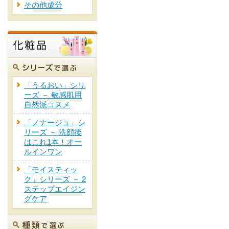
その他成分
「うるおい」シリ
ーズ － 敏感肌用
自然派コスメ
「ノナージュ」シ
リーズ － 洗顔後
はこれ1本！オー
ルインワン
「モイスティッ
ク」シリーズ － 2
ステップエイジン
グケア