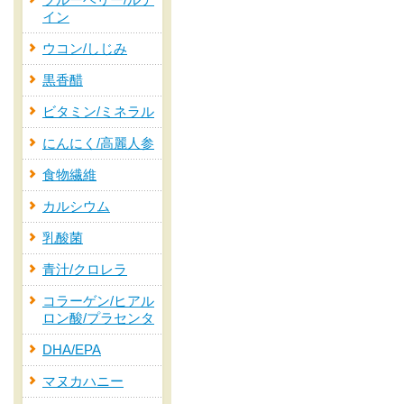
ブルーベリー/ルテ
イン
ウコン/しじみ
黒香醋
ビタミン/ミネラル
にんにく/高麗人参
食物繊維
カルシウム
乳酸菌
青汁/クロレラ
コラーゲン/ヒアル
ロン酸/プラセンタ
DHA/EPA
マヌカハニー