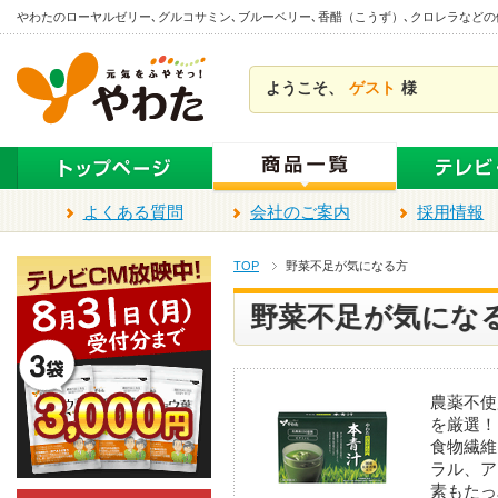
本
やわたのローヤルゼリー､グルコサミン､ブルーベリー､香醋（こうず）､クロレラなど
文
ま
ようこそ、
ゲスト
様
で
ス
キ
ッ
プ
よくある質問
会社のご案内
採用情報
TOP
野菜不足が気になる方
野菜不足が気にな
農薬不使
を厳選！
食物繊維
ラル、ア
素もたっ