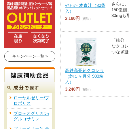
さらに、
やわた 本青汁（30袋
150億
入）
30mgも
2,160円
（税込）
「鉄分」
なクロレ
つなぎ凝
キャンペーン一覧 >
高鉄高亜鉛クロレラ
（約１ヶ月分 900粒
入）
3,240円
（税込）
ローヤルゼリー/プ
ロポリス
プロテオグリカン/
グルコサミン