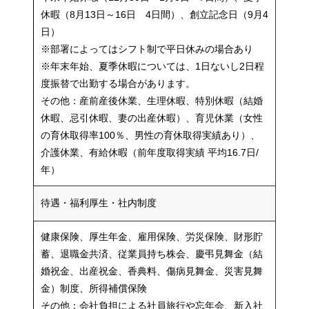
休暇（8月13日～16日 4日間）、創立記念日（9月4
日）
※部署によってはシフト制で平日休みの場合あり
※年末年始、夏季休暇については、1日ないし2日程
度振替で出勤する場合があります。
その他：産前産後休業、生理休暇、特別休暇（結婚
休暇、忌引休暇、妻の出産休暇）、育児休業（女性
の育休取得率100％、男性の育休取得実績あり）、
介護休業、有給休暇（前年度取得実績 平均16.7日/
年）
待遇・福利厚生・社内制度
健康保険、厚生年金、雇用保険、労災保険、財形貯
蓄、退職金共済、従業員持ち株会、慶弔見舞金（結
婚祝金、出産祝金、香典料、傷病見舞金、災害見舞
金）制度、所得補償保険
その他：会社負担による社員旅行や忘年会、新入社