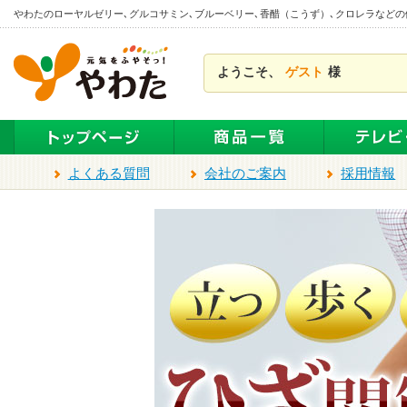
本
やわたのローヤルゼリー､グルコサミン､ブルーベリー､香醋（こうず）､クロレラなど
文
ま
ようこそ、
ゲスト
様
で
ス
キ
ッ
プ
よくある質問
会社のご案内
採用情報